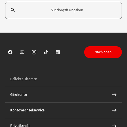
Suchfeld
Tippen Sie, um nach Themen zu suchen. Verwenden Sie die Pfeil-T
Nach oben
Sparkasse auf Facebook
Sparkasse auf Youtube
Sparkasse auf Instagram
Sparkasse auf TikTok
Sparkasse auf LinkedIn
Beliebte Themen
Girokonto
Kontowechselservice
Privatkredit