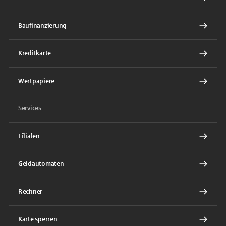
Baufinanzierung
Kreditkarte
Wertpapiere
Services
Filialen
Geldautomaten
Rechner
Karte sperren