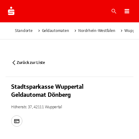
Suche
Navi
Standorte
Geldautomaten
Nordrhein-Westfalen
Wuppert
Zurück zur Liste
Stadtsparkasse Wuppertal
Geldautomat Dönberg
Höhenstr. 37, 42111 Wuppertal