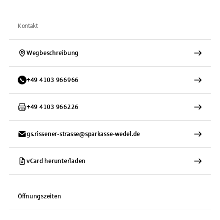
Kontakt
Wegbeschreibung
+
49
4103
966966
+
49
4103
966226
gs.rissener-strasse@sparkasse-wedel.de
vCard herunterladen
Öffnungszeiten