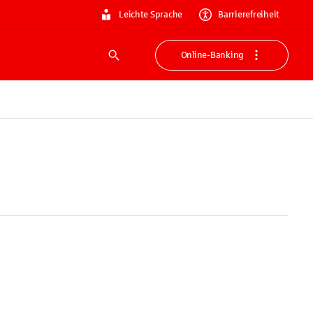
Leichte Sprache
Barrierefreiheit
Online-Banking
Suche