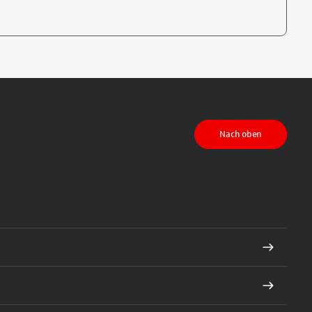
te, um auszuwählen
Nach oben