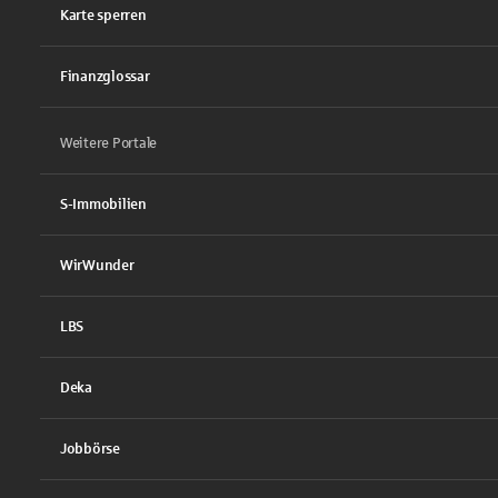
Karte sperren
Finanzglossar
Weitere Portale
S-Immobilien
WirWunder
LBS
Deka
Jobbörse