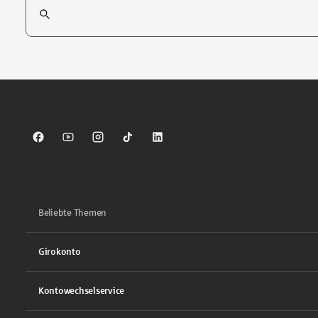
Suchfeld
Tippen Sie, um nach Themen zu suchen. Verwenden Sie die Pfei
Sparkasse auf Facebook
Sparkasse auf Youtube
Sparkasse auf Instagram
Sparkasse auf TikTok
Sparkasse auf LinkedIn
Beliebte Themen
Girokonto
Kontowechselservice