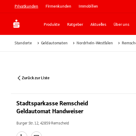
Privatkunden
Firmenkunden
Immobilien
Produkte
Ratgeber
Aktuelles
Über uns
Standorte
Geldautomaten
Nordrhein-Westfalen
Remsch
Zurück zur Liste
Stadtsparkasse Remscheid
Geldautomat Handweiser
Burger Str. 12, 42859 Remscheid