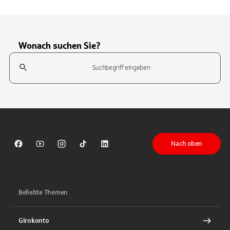
Wonach suchen Sie?
Suchfeld
Tippen Sie, um nach Themen zu suchen. Verwenden Sie die Pfeil-T
Nach oben
Sparkasse auf Facebook
Sparkasse auf Youtube
Sparkasse auf Instagram
Sparkasse auf TikTok
Sparkasse auf LinkedIn
Beliebte Themen
Girokonto