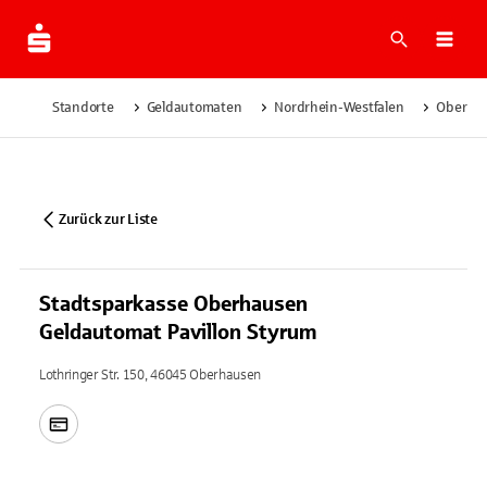
Suche
Navi
Standorte
Geldautomaten
Nordrhein-Westfalen
Oberha
Zurück zur Liste
Stadtsparkasse Oberhausen
Geldautomat Pavillon Styrum
Lothringer Str. 150, 46045 Oberhausen