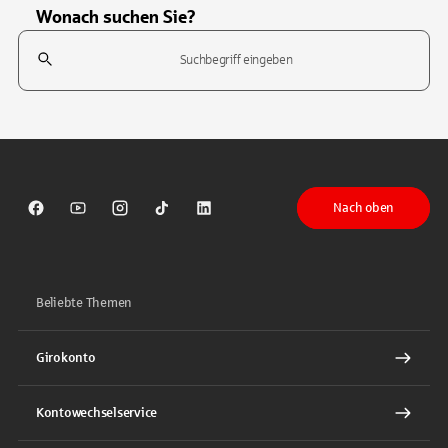
Wonach suchen Sie?
Suchfeld
Tippen Sie, um nach Themen zu suchen. Verwenden Sie die Pfeil-T
Nach oben
Sparkasse auf Facebook
Sparkasse auf Youtube
Sparkasse auf Instagram
Sparkasse auf TikTok
Sparkasse auf LinkedIn
Beliebte Themen
Girokonto
Kontowechselservice