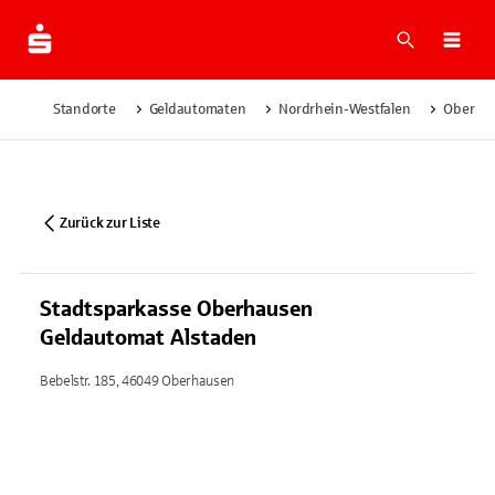
Suche
Navi
Standorte
Geldautomaten
Nordrhein-Westfalen
Oberha
Zurück zur Liste
Stadtsparkasse Oberhausen
Geldautomat Alstaden
Bebelstr. 185, 46049 Oberhausen