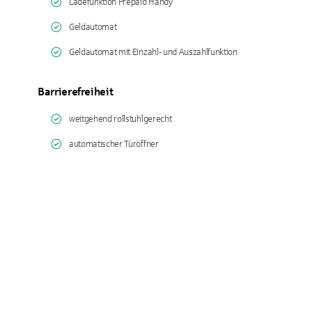
Ladefunktion Prepaid Handy
Geldautomat
Geldautomat mit Einzahl- und Auszahlfunktion
Barrierefreiheit
weitgehend rollstuhlgerecht
automatischer Türöffner