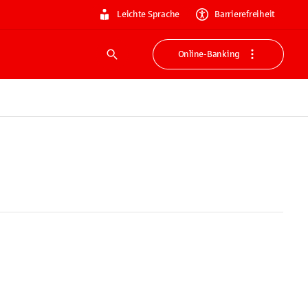
Leichte Sprache
Barrierefreiheit
Online-Banking
Suche