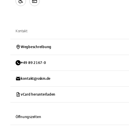
Kontakt
Wegbeschreibung
+
49
89
2167-0
kontakt@sskm.de
vCard herunterladen
Öffnungszeiten