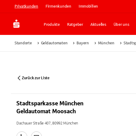
Privatkunden
Firmenkunden
Immobilien
Produkte
Ratgeber
Aktuelles
Über uns
Standorte
Geldautomaten
Bayern
München
Stadts
Zurück zur Liste
Stadtsparkasse München
Geldautomat Moosach
Dachauer Straße 407, 80992 München