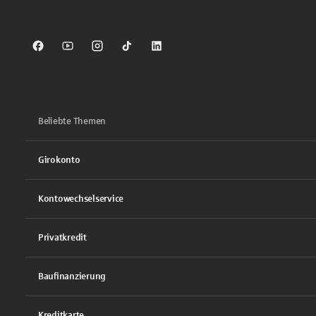
Sparkasse auf Facebook
Sparkasse auf Youtube
Sparkasse auf Instagram
Sparkasse auf TikTok
Sparkasse auf LinkedIn
Beliebte Themen
Girokonto
Kontowechselservice
Privatkredit
Baufinanzierung
Kreditkarte