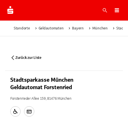
Suche
Navi
Standorte
Geldautomaten
Bayern
München
Stadts
Zurück zur Liste
Stadtsparkasse München
Geldautomat Forstenried
Forstenrieder Allee 159, 81476 München