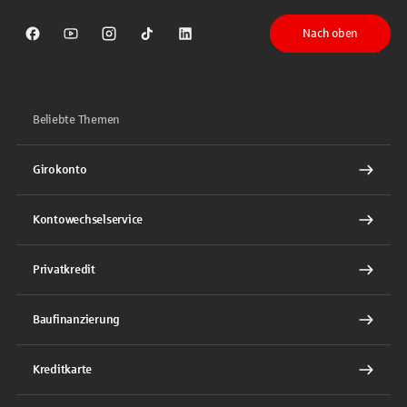
Nach oben
Sparkasse auf Facebook
Sparkasse auf Youtube
Sparkasse auf Instagram
Sparkasse auf TikTok
Sparkasse auf LinkedIn
Beliebte Themen
Girokonto
Kontowechselservice
Privatkredit
Baufinanzierung
Kreditkarte