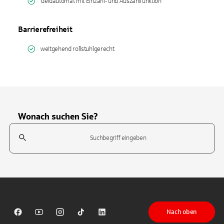
Geldautomat mit Einzahl- und Auszahlfunktion
Barrierefreiheit
weitgehend rollstuhlgerecht
Wonach suchen Sie?
Suchfeld
Tippen Sie, um nach Themen zu suchen. Verwenden Sie die Pfeil-T
Nach oben
Sparkasse auf Facebook
Sparkasse auf Youtube
Sparkasse auf Instagram
Sparkasse auf TikTok
Sparkasse auf LinkedIn