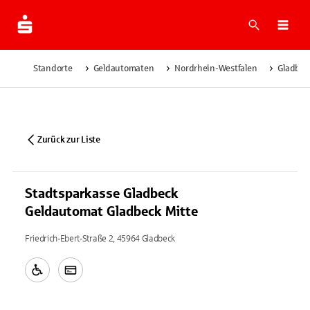
Suche
Navi
Standorte
Geldautomaten
Nordrhein-Westfalen
Gladbec
Zurück zur Liste
Stadtsparkasse Gladbeck
Geldautomat Gladbeck Mitte
Friedrich-Ebert-Straße 2, 45964 Gladbeck