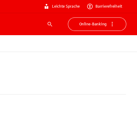
Leichte Sprache
Barrierefreiheit
Online-Banking
Suche