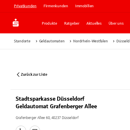
Privatkunden
Firmenkunden
Immobilien
Produkte
Ratgeber
Aktuelles
Über uns
Standorte
Geldautomaten
Nordrhein-Westfalen
Düsseld
Zurück zur Liste
Stadtsparkasse Düsseldorf
Geldautomat Grafenberger Allee
Grafenberger Allee 60, 40237 Düsseldorf