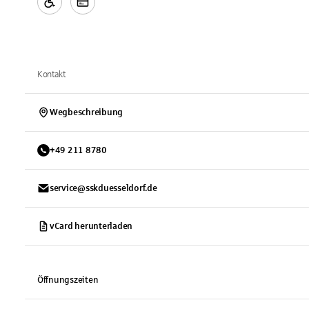
Kontakt
Wegbeschreibung
+
49
211
8780
service@sskduesseldorf.de
vCard herunterladen
Öffnungszeiten