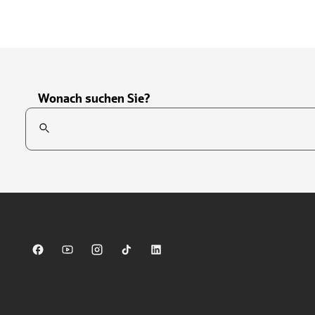
Wonach suchen Sie?
Suchfeld
Tippen Sie, um nach Themen zu suchen. Verwenden Sie die Pfei
Sparkasse auf Facebook
Sparkasse auf Youtube
Sparkasse auf Instagram
Sparkasse auf TikTok
Sparkasse auf LinkedIn