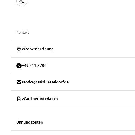
Kontakt
Wegbeschreibung
+
49
211
8780
service@sskduesseldorf.de
vCard herunterladen
Öffnungszeiten