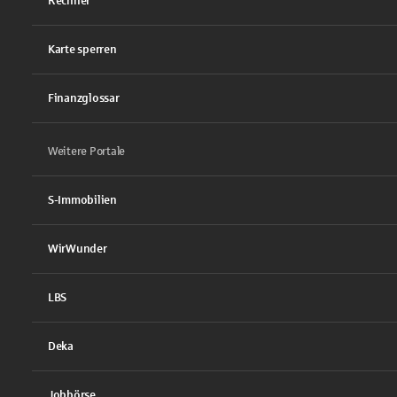
Rechner
Karte sperren
Finanzglossar
Weitere Portale
S-Immobilien
WirWunder
LBS
Deka
Jobbörse