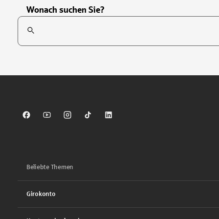
Wonach suchen Sie?
Suchfeld
Tippen Sie, um nach Themen zu suchen. Verwenden Sie die Pfei
Sparkasse auf Facebook
Sparkasse auf Youtube
Sparkasse auf Instagram
Sparkasse auf TikTok
Sparkasse auf LinkedIn
Beliebte Themen
Girokonto