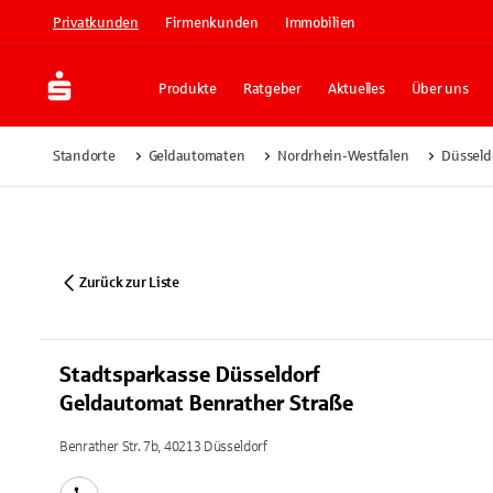
Privatkunden
Firmenkunden
Immobilien
Produkte
Ratgeber
Aktuelles
Über uns
Standorte
Geldautomaten
Nordrhein-Westfalen
Düsseld
Zurück zur Liste
Stadtsparkasse Düsseldorf
Geldautomat Benrather Straße
Benrather Str. 7b, 40213 Düsseldorf