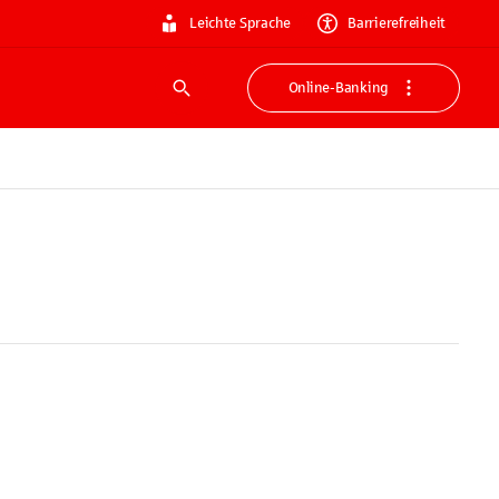
Leichte Sprache
Barrierefreiheit
Online-Banking
Suche