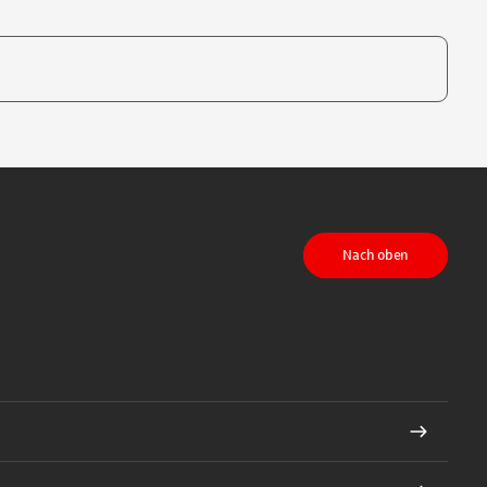
te, um auszuwählen
Nach oben