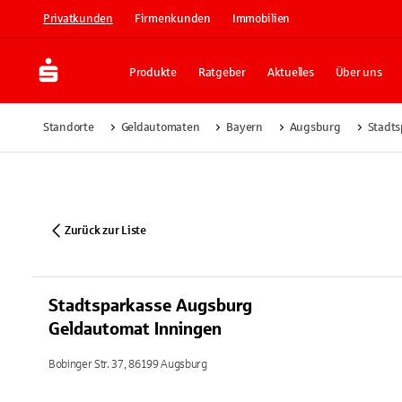
Privatkunden
Firmenkunden
Immobilien
Produkte
Ratgeber
Aktuelles
Über uns
Standorte
Geldautomaten
Bayern
Augsburg
Stadts
Zurück zur Liste
Stadtsparkasse Augsburg
Geldautomat Inningen
Bobinger Str. 37, 86199 Augsburg