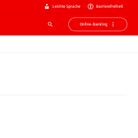
Leichte Sprache
Barrierefreiheit
Online-Banking
Suche