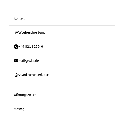
Kontakt
Wegbeschreibung
+
49
821
3255-0
mail@sska.de
vCard herunterladen
Öffnungszeiten
Montag