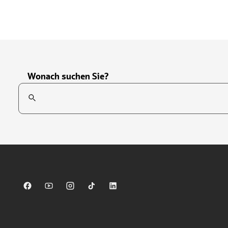
Wonach suchen Sie?
Suchfeld
Tippen Sie, um nach Themen zu suchen. Verwenden Sie die Pfei
Sparkasse auf Facebook
Sparkasse auf Youtube
Sparkasse auf Instagram
Sparkasse auf TikTok
Sparkasse auf LinkedIn