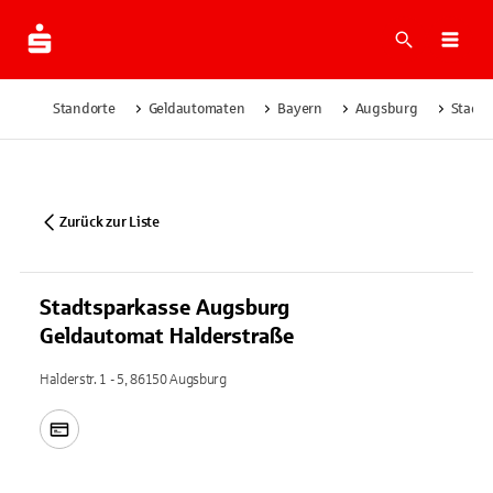
Suche
Navi
Standorte
Geldautomaten
Bayern
Augsburg
Stadts
Zurück zur Liste
Stadtsparkasse Augsburg
Geldautomat Halderstraße
Halderstr. 1 - 5, 86150 Augsburg