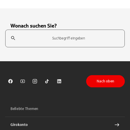
Wonach suchen Sie?
Suchfeld
Tippen Sie, um nach Themen zu suchen. Verwenden Sie die Pfeil-T
Nach oben
Sparkasse auf Facebook
Sparkasse auf Youtube
Sparkasse auf Instagram
Sparkasse auf TikTok
Sparkasse auf LinkedIn
Beliebte Themen
Girokonto