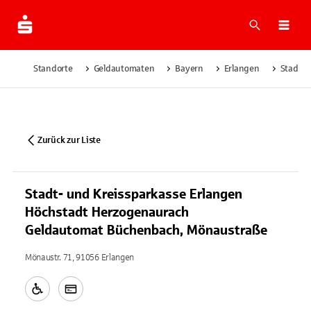
Suche
Navi
Standorte
Geldautomaten
Bayern
Erlangen
Stadt- 
Zurück zur Liste
Stadt- und Kreissparkasse Erlangen
Höchstadt Herzogenaurach
Geldautomat Büchenbach, Mönaustraße
Mönaustr. 71, 91056 Erlangen