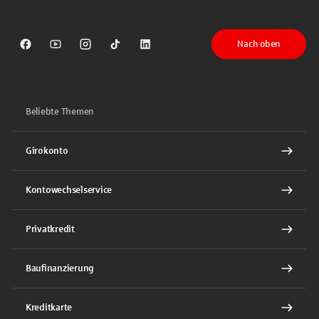
Nach oben
Sparkasse auf Facebook
Sparkasse auf Youtube
Sparkasse auf Instagram
Sparkasse auf TikTok
Sparkasse auf LinkedIn
Beliebte Themen
Girokonto
Kontowechselservice
Privatkredit
Baufinanzierung
Kreditkarte