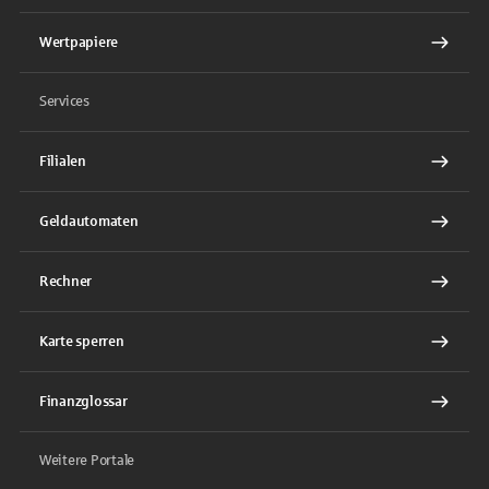
Wertpapiere
Services
Filialen
Geldautomaten
Rechner
Karte sperren
Finanzglossar
Weitere Portale