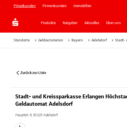
Privatkunden
Firmenkunden
Immobilien
Produkte
Ratgeber
Aktuelles
Über uns
Standorte
Geldautomaten
Bayern
Adelsdorf
Stadt-
Zurück zur Liste
Stadt- und Kreissparkasse Erlangen Höchst
Geldautomat Adelsdorf
Hauptstr. 9, 91325 Adelsdorf