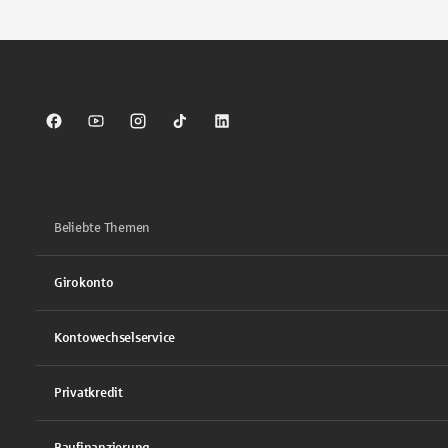
Sparkasse auf Facebook
Sparkasse auf Youtube
Sparkasse auf Instagram
Sparkasse auf TikTok
Sparkasse auf LinkedIn
Beliebte Themen
Girokonto
Kontowechselservice
Privatkredit
Baufinanzierung