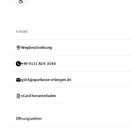
Kontakt
Wegbeschreibung
+
49
9131
824-3540
gs54@sparkasse-erlangen.de
vCard herunterladen
Öffnungszeiten