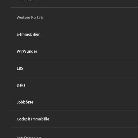
Weitere Portale
S-Immobilien
WirWunder
LBS
Deka
Jobbörse
Cockpit Immobilie
App Sparkasse