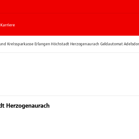
Karriere
 und Kreissparkasse Erlangen Höchstadt Herzogenaurach Geldautomat Adelsdor
adt Herzogenaurach