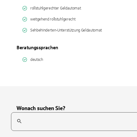
rollstuhlgerechter Geldautomat
weitgehend rollstuhlgerecht
Sehbehinderten-Unterstützung Geldautomat
Beratungssprachen
deutsch
Wonach suchen Sie?
Suchfeld
Tippen Sie, um nach Themen zu suchen. Verwenden Sie die Pfei