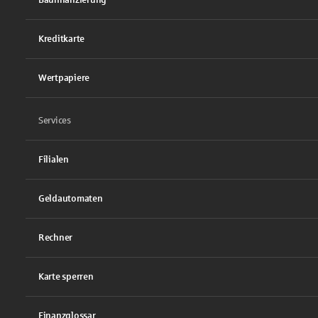
Kreditkarte
Wertpapiere
Services
Filialen
Geldautomaten
Rechner
Karte sperren
Finanzglossar