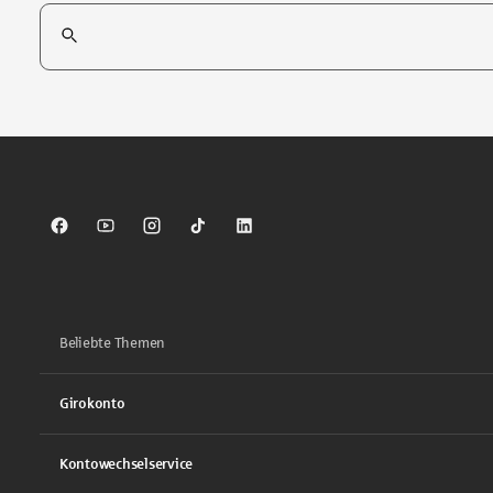
Suchfeld
Tippen Sie, um nach Themen zu suchen. Verwenden Sie die Pfei
Sparkasse auf Facebook
Sparkasse auf Youtube
Sparkasse auf Instagram
Sparkasse auf TikTok
Sparkasse auf LinkedIn
Beliebte Themen
Girokonto
Kontowechselservice