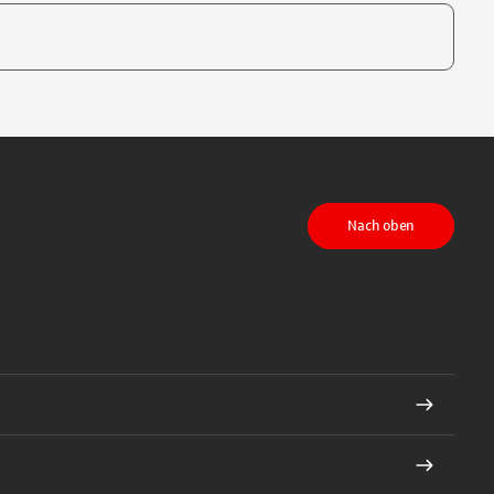
te, um auszuwählen
Nach oben