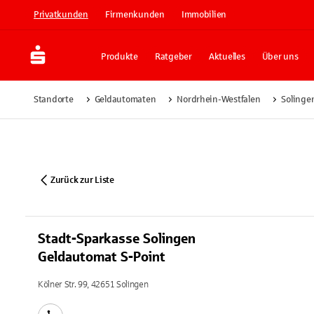
Privatkunden
Firmenkunden
Immobilien
Produkte
Ratgeber
Aktuelles
Über uns
Standorte
Geldautomaten
Nordrhein-Westfalen
Solinge
Zurück zur Liste
Stadt-Sparkasse Solingen
Geldautomat S-Point
Kölner Str. 99, 42651 Solingen