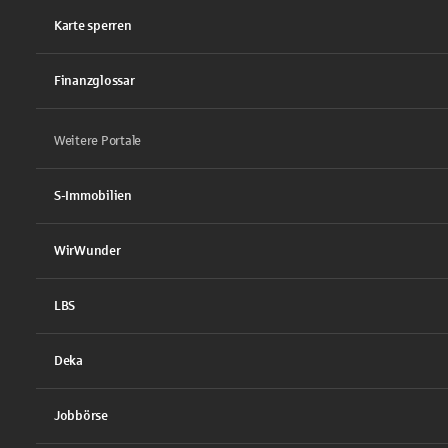
Karte sperren
Finanzglossar
Weitere Portale
S-Immobilien
WirWunder
LBS
Deka
Jobbörse