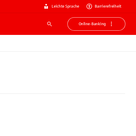
Leichte Sprache
Barrierefreiheit
Online-Banking
Suche