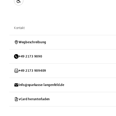
Kontakt
Wegbeschreibung
+
49
2173
9090
+
49
2173
909409
info@sparkasse-langenfeld.de
vCard herunterladen