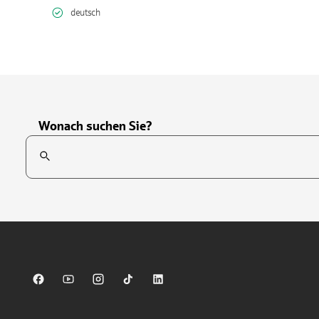
deutsch
Wonach suchen Sie?
Suchfeld
Tippen Sie, um nach Themen zu suchen. Verwenden Sie die Pfei
Sparkasse auf Facebook
Sparkasse auf Youtube
Sparkasse auf Instagram
Sparkasse auf TikTok
Sparkasse auf LinkedIn