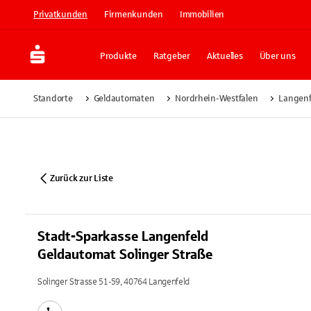
Privatkunden
Firmenkunden
Immobilien
Produkte
Ratgeber
Aktuelles
Über uns
Standorte
Geldautomaten
Nordrhein-Westfalen
Langenf
Zurück zur Liste
Stadt-Sparkasse Langenfeld
Geldautomat Solinger Straße
Solinger Strasse 51-59, 40764 Langenfeld