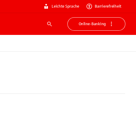
Leichte Sprache
Barrierefreiheit
Online-Banking
Suche