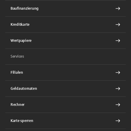
Baufinanzierung
Kreditkarte
Wertpapiere
Services
Filialen
Geldautomaten
Rechner
Karte sperren