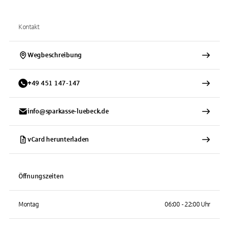
Kontakt
Wegbeschreibung
+
49
451
147-147
info@sparkasse-luebeck.de
vCard herunterladen
Öffnungszeiten
Montag
06:00 - 22:00 Uhr