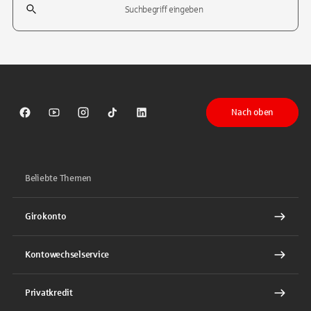
Tippen Sie, um nach Themen zu suchen. Verwenden Sie die Pfeil-T
Nach oben
Sparkasse auf Facebook
Sparkasse auf Youtube
Sparkasse auf Instagram
Sparkasse auf TikTok
Sparkasse auf LinkedIn
Beliebte Themen
Girokonto
Kontowechselservice
Privatkredit