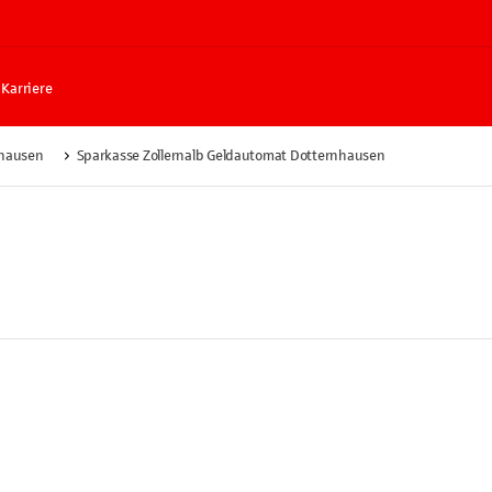
Karriere
hausen
Sparkasse Zollernalb Geldautomat Dotternhausen