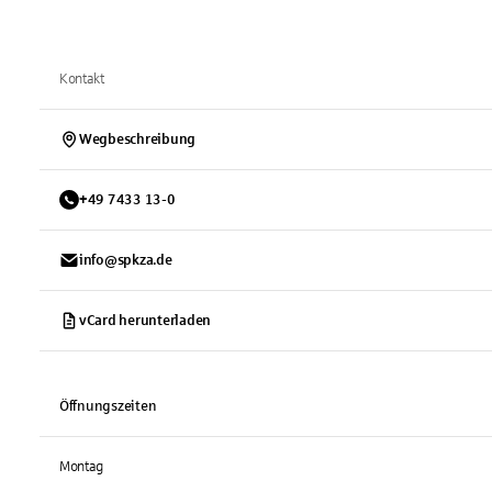
Kontakt
Wegbeschreibung
+
49
7433
13-0
info@spkza.de
vCard herunterladen
Öffnungszeiten
Montag