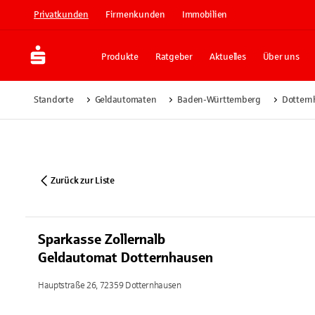
Privatkunden
Firmenkunden
Immobilien
Produkte
Ratgeber
Aktuelles
Über uns
Standorte
Geldautomaten
Baden-Württemberg
Dottern
Zurück zur Liste
Sparkasse Zollernalb
Geldautomat Dotternhausen
Hauptstraße 26, 72359 Dotternhausen