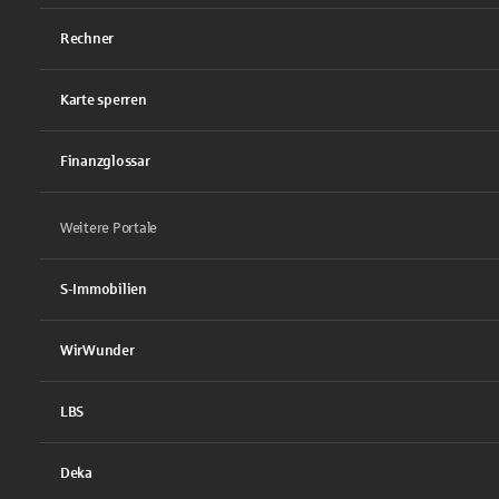
Rechner
Karte sperren
Finanzglossar
Weitere Portale
S-Immobilien
WirWunder
LBS
Deka