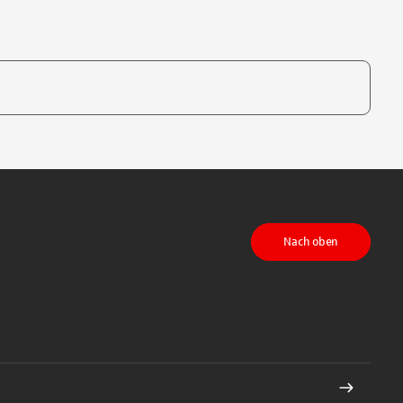
te, um auszuwählen
Nach oben