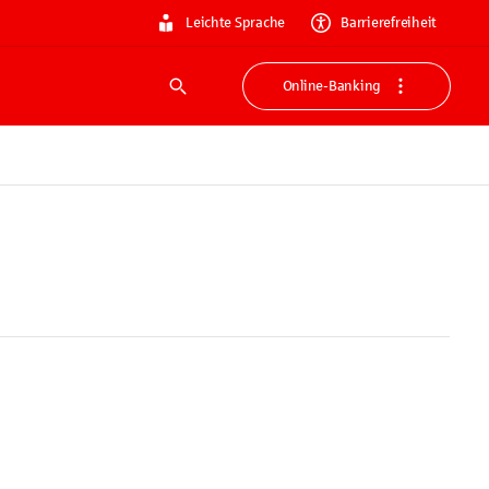
Leichte Sprache
Barrierefreiheit
Online-Banking
Suche