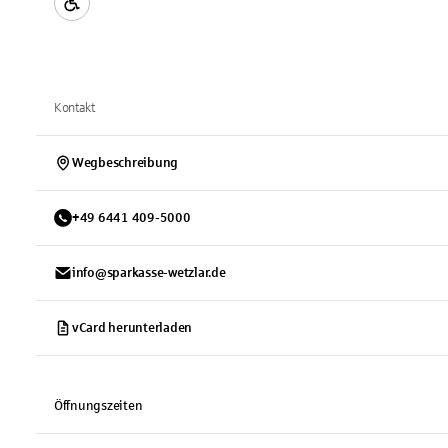
Kontakt
Wegbeschreibung
+
49
6441
409-5000
info@sparkasse-wetzlar.de
vCard herunterladen
Öffnungszeiten