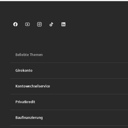
Sparkasse auf Facebook
Sparkasse auf Youtube
Sparkasse auf Instagram
Sparkasse auf TikTok
Sparkasse auf LinkedIn
Beliebte Themen
Girokonto
Kontowechselservice
Privatkredit
Baufinanzierung