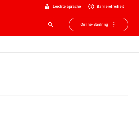
Leichte Sprache
Barrierefreiheit
Online-Banking
Suche