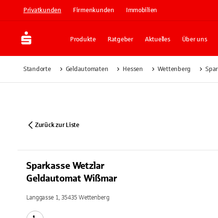
Privatkunden
Firmenkunden
Immobilien
Produkte
Ratgeber
Aktuelles
Über uns
Standorte
Geldautomaten
Hessen
Wettenberg
Spar
Zurück zur Liste
Sparkasse Wetzlar
Geldautomat Wißmar
Langgasse 1, 35435 Wettenberg