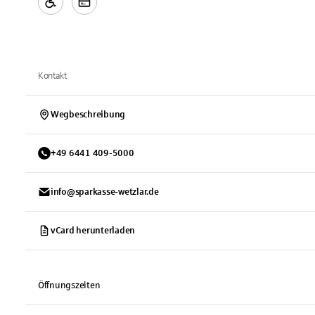
Kontakt
Wegbeschreibung
+
49
6441
409-5000
info@sparkasse-wetzlar.de
vCard herunterladen
Öffnungszeiten