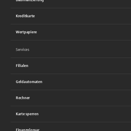
Kreditkarte
Wertpapiere
Services
Filialen
Geldautomaten
Rechner
Karte sperren
Finanzglossar