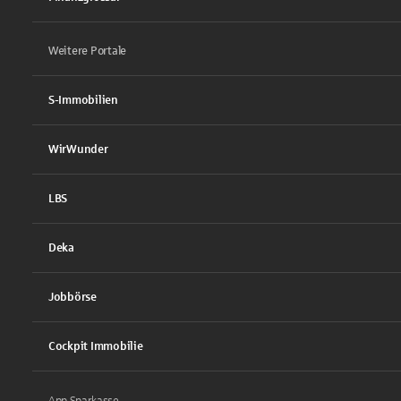
Weitere Portale
S-Immobilien
WirWunder
LBS
Deka
Jobbörse
Cockpit Immobilie
App Sparkasse