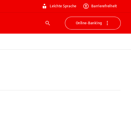
Leichte Sprache
Barrierefreiheit
Online-Banking
Suche