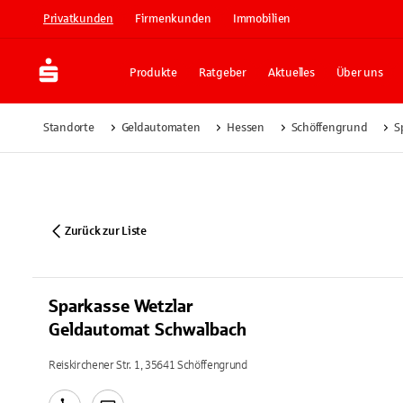
Privatkunden
Firmenkunden
Immobilien
Produkte
Ratgeber
Aktuelles
Über uns
Standorte
Geldautomaten
Hessen
Schöffengrund
S
Zurück zur Liste
Sparkasse Wetzlar
Geldautomat Schwalbach
Reiskirchener Str. 1, 35641 Schöffengrund