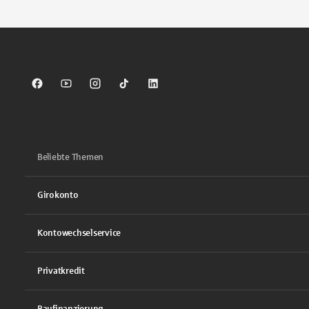
Sparkasse auf Facebook
Sparkasse auf Youtube
Sparkasse auf Instagram
Sparkasse auf TikTok
Sparkasse auf LinkedIn
Beliebte Themen
Girokonto
Kontowechselservice
Privatkredit
Baufinanzierung