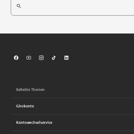
Suchfeld
Tippen Sie, um nach Themen zu suchen. Verwenden Sie die Pfei
Sparkasse auf Facebook
Sparkasse auf Youtube
Sparkasse auf Instagram
Sparkasse auf TikTok
Sparkasse auf LinkedIn
Beliebte Themen
Girokonto
Kontowechselservice