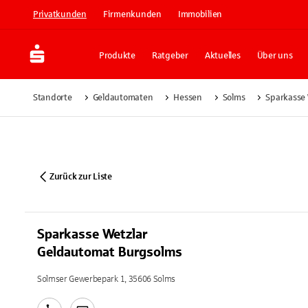
Privatkunden
Firmenkunden
Immobilien
Produkte
Ratgeber
Aktuelles
Über uns
Standorte
Geldautomaten
Hessen
Solms
Sparkasse
Zurück zur Liste
Sparkasse Wetzlar
Geldautomat Burgsolms
Solmser Gewerbepark 1, 35606 Solms