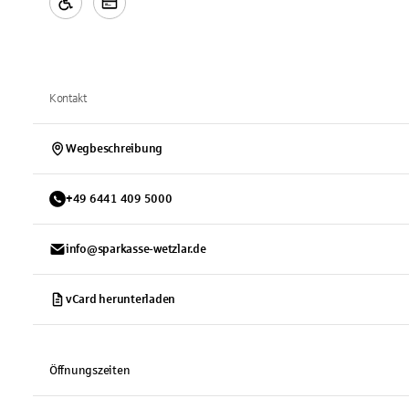
Kontakt
Wegbeschreibung
+
49
6441
409 5000
info@sparkasse-wetzlar.de
vCard herunterladen
Öffnungszeiten