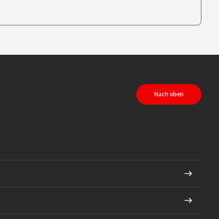
te, um auszuwählen
Nach oben