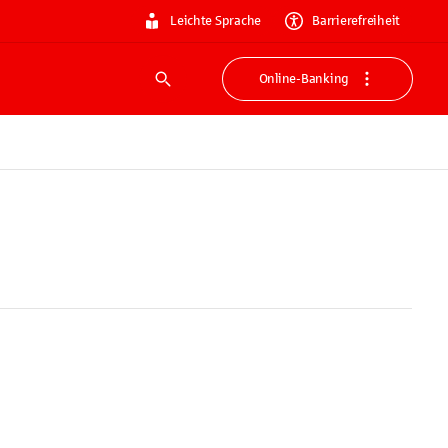
Leichte Sprache
Barrierefreiheit
Online-Banking
Suche