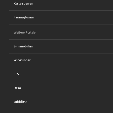
Karte sperren
Finanzglossar
Weitere Portale
S-Immobilien
WirWunder
LBS
Deka
Jobbörse