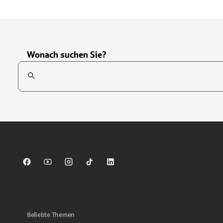
Wonach suchen Sie?
Suchfeld
Tippen Sie, um nach Themen zu suchen. Verwenden Sie die Pfei
Sparkasse auf Facebook
Sparkasse auf Youtube
Sparkasse auf Instagram
Sparkasse auf TikTok
Sparkasse auf LinkedIn
Beliebte Themen