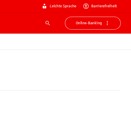
Leichte Sprache
Barrierefreiheit
Online-Banking
Suche