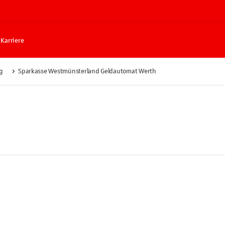
Karriere
rg
Sparkasse Westmünsterland Geldautomat Werth