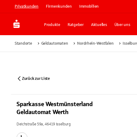
Privatkunden
Firmenkunden
Immobilien
Produkte
Ratgeber
Aktuelles
Über uns
Standorte
Geldautomaten
Nordrhein-Westfalen
Isselbu
Zurück zur Liste
Sparkasse Westmünsterland
Geldautomat Werth
Deichstraße 59a, 46419 Isselburg