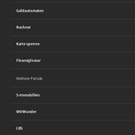
Geldautomaten
Rechner
Karte sperren
Finanzglossar
Weitere Portale
S-Immobilien
WirWunder
LBS