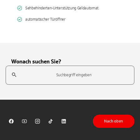
Sehbehinderten-Unterstützung Geldautomat
automatischer Türöffner
Wonach suchen Sie?
Suchfeld
Tippen Sie, um nach Themen zu suchen. Verwenden Sie die Pfeil-T
Nach oben
Sparkasse auf Facebook
Sparkasse auf Youtube
Sparkasse auf Instagram
Sparkasse auf TikTok
Sparkasse auf LinkedIn