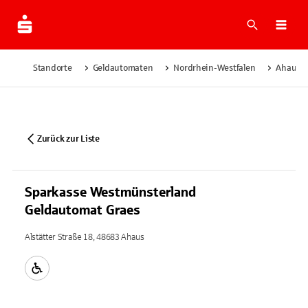
Suche
Navi
Standorte
Geldautomaten
Nordrhein-Westfalen
Ahaus
Zurück zur Liste
Sparkasse Westmünsterland
Geldautomat Graes
Alstätter Straße 18, 48683 Ahaus