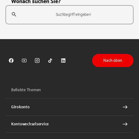
Wonach suchen Sie?
Suchfeld
Tippen Sie, um nach Themen zu suchen. Verwenden Sie die Pfeil-T
Nach oben
Sparkasse auf Facebook
Sparkasse auf Youtube
Sparkasse auf Instagram
Sparkasse auf TikTok
Sparkasse auf LinkedIn
Beliebte Themen
Girokonto
Kontowechselservice