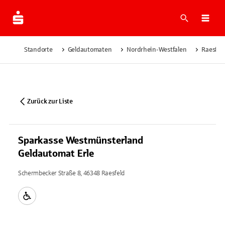
Suche
Navi
Standorte
Geldautomaten
Nordrhein-Westfalen
Raesfel
Zurück zur Liste
Sparkasse Westmünsterland
Geldautomat Erle
Schermbecker Straße 8, 46348 Raesfeld