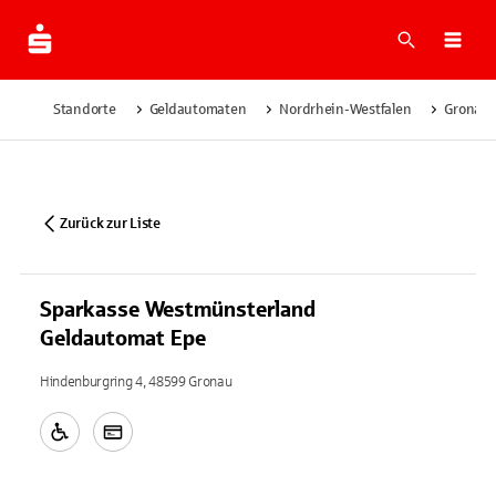
Suche
Navi
Standorte
Geldautomaten
Nordrhein-Westfalen
Gronau
Zurück zur Liste
Sparkasse Westmünsterland
Geldautomat Epe
Hindenburgring 4, 48599 Gronau