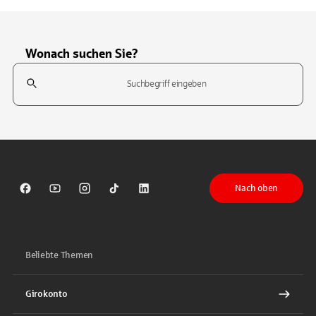
Wonach suchen Sie?
Suchfeld
Tippen Sie, um nach Themen zu suchen. Verwenden Sie die Pfeil-T
Nach oben
Sparkasse auf Facebook
Sparkasse auf Youtube
Sparkasse auf Instagram
Sparkasse auf TikTok
Sparkasse auf LinkedIn
Beliebte Themen
Girokonto