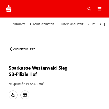
Suche
Navi
Standorte
Geldautomaten
Rheinland-Pfalz
Hof
Spar
Zurück zur Liste
Sparkasse Westerwald-Sieg
SB-Filiale Hof
Hauptstraße 19, 56472 Hof