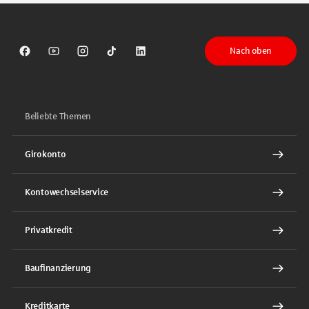
Nach oben
Sparkasse auf Facebook
Sparkasse auf Youtube
Sparkasse auf Instagram
Sparkasse auf TikTok
Sparkasse auf LinkedIn
Beliebte Themen
Girokonto
Kontowechselservice
Privatkredit
Baufinanzierung
Kreditkarte