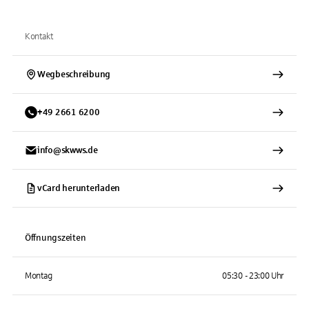
Kontakt
Wegbeschreibung
+
49
2661
6200
info@skwws.de
vCard herunterladen
Öffnungszeiten
Montag
05:30 - 23:00 Uhr