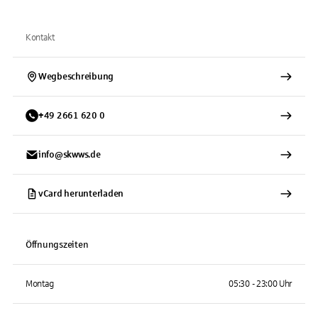
Kontakt
Wegbeschreibung
+
49
2661
620 0
info@skwws.de
vCard herunterladen
Öffnungszeiten
Montag
05:30 - 23:00 Uhr