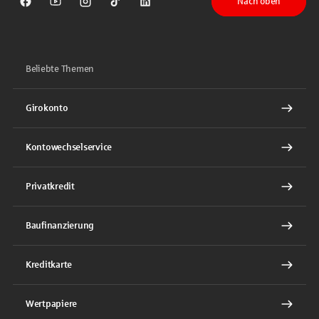
Nach oben
Sparkasse auf Facebook
Sparkasse auf Youtube
Sparkasse auf Instagram
Sparkasse auf TikTok
Sparkasse auf LinkedIn
Beliebte Themen
Girokonto
Kontowechselservice
Privatkredit
Baufinanzierung
Kreditkarte
Wertpapiere