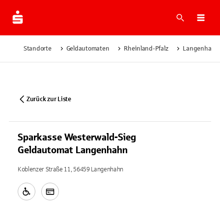
Suche
Navi
Standorte
Geldautomaten
Rheinland-Pfalz
Langenhahn
Zurück zur Liste
Sparkasse Westerwald-Sieg
Geldautomat Langenhahn
Koblenzer Straße 11, 56459 Langenhahn