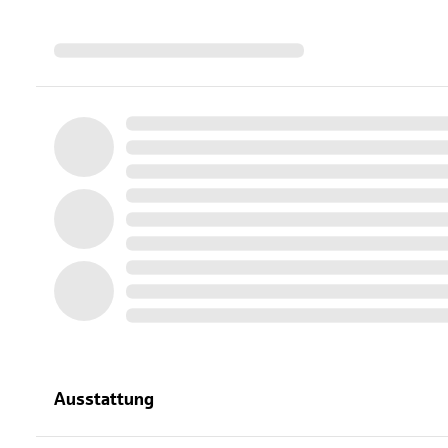
Ausstattung