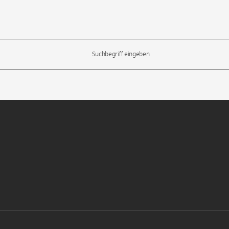
l-Tasten, um durch die Vorschläge zu navigieren und die Eingabetas