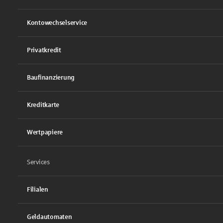
Kontowechselservice
Privatkredit
Baufinanzierung
Kreditkarte
Wertpapiere
Services
Filialen
Geldautomaten