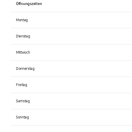
Öffnungszeiten
Montag
Dienstag
Mittwoch
Donnerstag
Freitag
Samstag
Sonntag