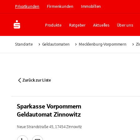
Privatkunden
Firmenkunden
Immobilien
Produkte
Ratgeber
Aktuelles
Über uns
Standorte
Geldautomaten
Mecklenburg-Vorpommern
Zi
Zurück zur Liste
Sparkasse Vorpommern
Geldautomat Zinnowitz
Neue Strandstraße 45, 17454 Zinnowitz