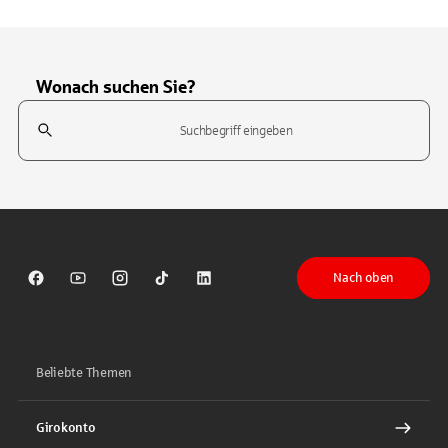
Wonach suchen Sie?
Suchfeld
Tippen Sie, um nach Themen zu suchen. Verwenden Sie die Pfeil-T
Nach oben
Sparkasse auf Facebook
Sparkasse auf Youtube
Sparkasse auf Instagram
Sparkasse auf TikTok
Sparkasse auf LinkedIn
Beliebte Themen
Girokonto