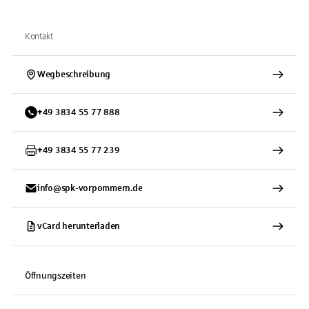
Kontakt
Wegbeschreibung
+
49
3834
55 77 888
+
49
3834
55 77 239
info@spk-vorpommern.de
vCard herunterladen
Öffnungszeiten