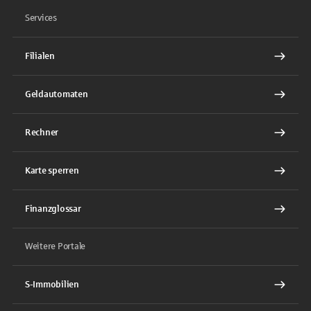
Services
Filialen
Geldautomaten
Rechner
Karte sperren
Finanzglossar
Weitere Portale
S-Immobilien