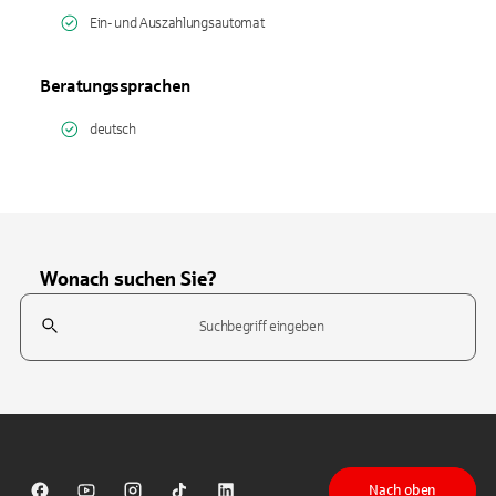
Ein- und Auszahlungsautomat
Beratungssprachen
deutsch
Wonach suchen Sie?
Suchfeld
Tippen Sie, um nach Themen zu suchen. Verwenden Sie die Pfeil-T
Nach oben