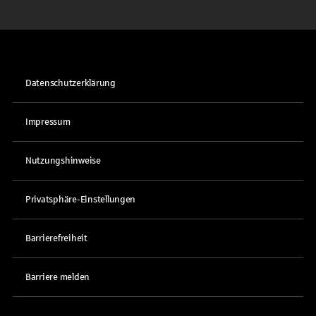
Datenschutzerklärung
Impressum
Nutzungshinweise
Privatsphäre-Einstellungen
Barrierefreiheit
Barriere melden