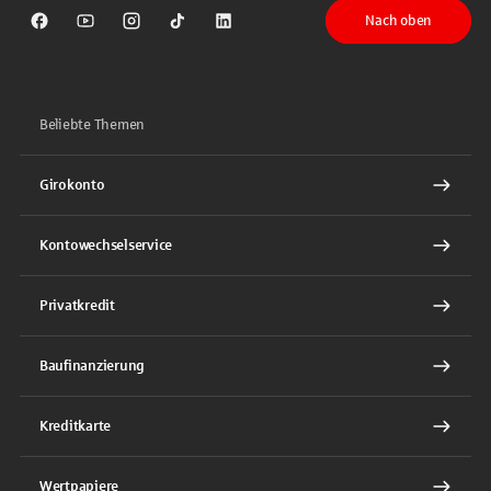
Nach oben
Sparkasse auf Facebook
Sparkasse auf Youtube
Sparkasse auf Instagram
Sparkasse auf TikTok
Sparkasse auf LinkedIn
Beliebte Themen
Girokonto
Kontowechselservice
Privatkredit
Baufinanzierung
Kreditkarte
Wertpapiere