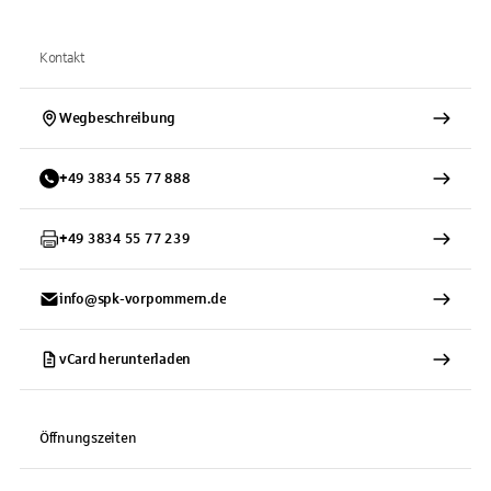
Kontakt
Wegbeschreibung
+
49
3834
55 77 888
+
49
3834
55 77 239
info@spk-vorpommern.de
vCard herunterladen
Öffnungszeiten