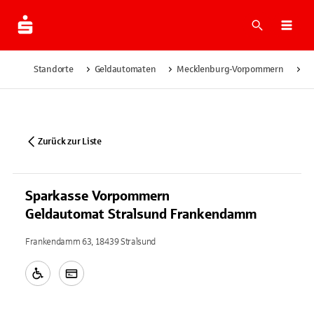
Suche
Navi
Standorte
Geldautomaten
Mecklenburg-Vorpommern
St
Zurück zur Liste
Sparkasse Vorpommern
Geldautomat Stralsund Frankendamm
Frankendamm 63, 18439 Stralsund