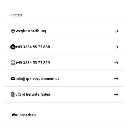
Kontakt
Wegbeschreibung
+
49
3834
55 77 888
+
49
3834
55 77 239
info@spk-vorpommern.de
vCard herunterladen
Öffnungszeiten