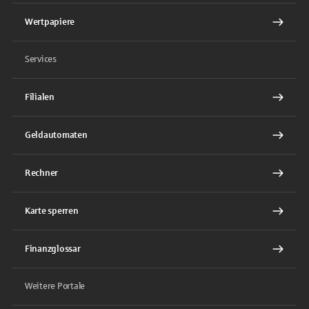
Wertpapiere
Services
Filialen
Geldautomaten
Rechner
Karte sperren
Finanzglossar
Weitere Portale