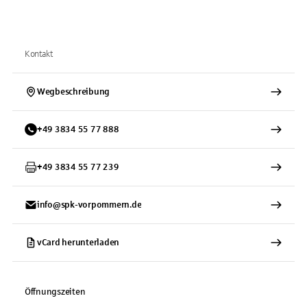
Kontakt
Wegbeschreibung
+
49
3834
55 77 888
+
49
3834
55 77 239
info@spk-vorpommern.de
vCard herunterladen
Öffnungszeiten