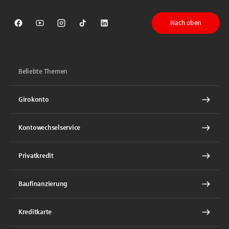
Nach oben
Sparkasse auf Facebook
Sparkasse auf Youtube
Sparkasse auf Instagram
Sparkasse auf TikTok
Sparkasse auf LinkedIn
Beliebte Themen
Girokonto
Kontowechselservice
Privatkredit
Baufinanzierung
Kreditkarte