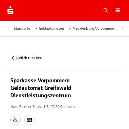
Suche
Navi
Standorte
Geldautomaten
Mecklenburg-Vorpommern
Gr
Zurück zur Liste
Sparkasse Vorpommern
Geldautomat Greifswald
Dienstleistungszentrum
Hans-Beimler-Straße 1-3, 17489 Greifswald