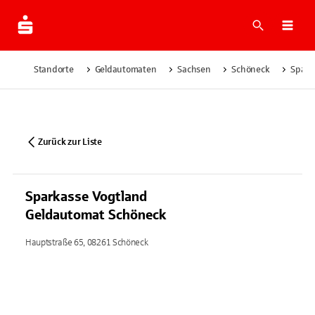
Suche
Navi
Standorte
Geldautomaten
Sachsen
Schöneck
Spark
Zurück zur Liste
Sparkasse Vogtland
Geldautomat Schöneck
Hauptstraße 65, 08261 Schöneck