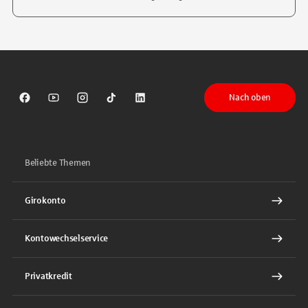
Tippen Sie, um nach Themen zu suchen. Verwenden Sie die Pfeil-T
Nach oben
Sparkasse auf Facebook
Sparkasse auf Youtube
Sparkasse auf Instagram
Sparkasse auf TikTok
Sparkasse auf LinkedIn
Beliebte Themen
Girokonto
Kontowechselservice
Privatkredit