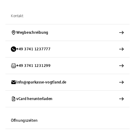
Kontakt
Wegbeschreibung
+
49
3741
1237777
+
49
3741
1231299
info@sparkasse-vogtland.de
vCard herunterladen
Öffnungszeiten