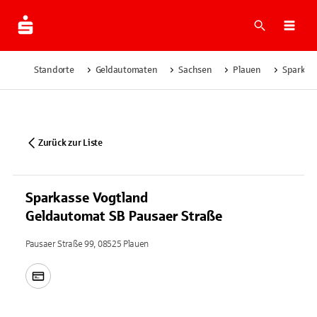
Suche
Navi
Standorte
Geldautomaten
Sachsen
Plauen
Sparkass
Zurück zur Liste
Sparkasse Vogtland
Geldautomat SB Pausaer Straße
Pausaer Straße 99, 08525 Plauen