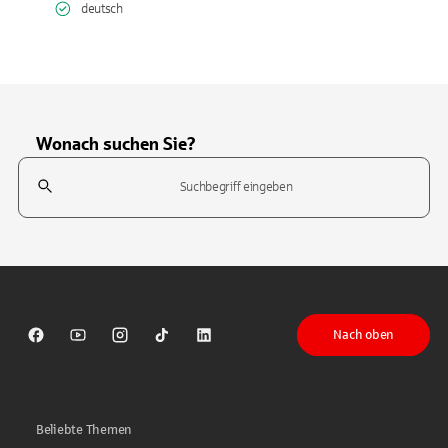
deutsch
Wonach suchen Sie?
Suchfeld
Tippen Sie, um nach Themen zu suchen. Verwenden Sie die Pfeil-T
Nach oben
Sparkasse auf Facebook
Sparkasse auf Youtube
Sparkasse auf Instagram
Sparkasse auf TikTok
Sparkasse auf LinkedIn
Beliebte Themen