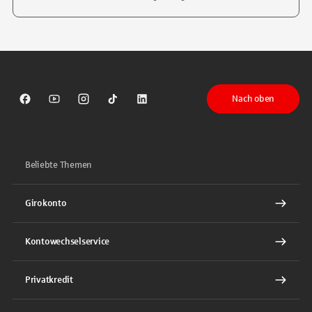
Tippen Sie, um nach Themen zu suchen. Verwenden Sie die Pfeil-T
Nach oben
Sparkasse auf Facebook
Sparkasse auf Youtube
Sparkasse auf Instagram
Sparkasse auf TikTok
Sparkasse auf LinkedIn
Beliebte Themen
Girokonto
Kontowechselservice
Privatkredit