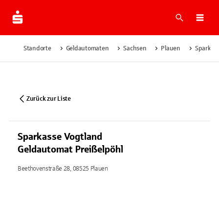
Suche
Navi
Standorte
Geldautomaten
Sachsen
Plauen
Sparkass
Zurück zur Liste
Sparkasse Vogtland
Geldautomat Preißelpöhl
Beethovenstraße 28, 08525 Plauen