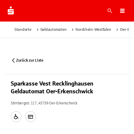
Suche
Navi
Standorte
Geldautomaten
Nordrhein-Westfalen
Oer-Erk
Zurück zur Liste
Sparkasse Vest Recklinghausen
Geldautomat Oer-Erkenschwick
Stimbergstr. 117, 45739 Oer-Erkenschwick