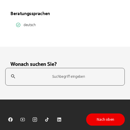
Beratungssprachen
deutsch
Wonach suchen Sie?
Suchfeld
Tippen Sie, um nach Themen zu suchen. Verwenden Sie die Pfeil-T
Nach oben
Sparkasse auf Facebook
Sparkasse auf Youtube
Sparkasse auf Instagram
Sparkasse auf TikTok
Sparkasse auf LinkedIn