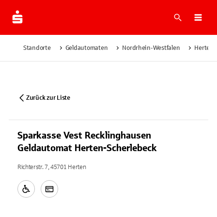
Suche
Navi
Standorte
Geldautomaten
Nordrhein-Westfalen
Herten
Zurück zur Liste
Sparkasse Vest Recklinghausen
Geldautomat Herten-Scherlebeck
Richterstr. 7, 45701 Herten