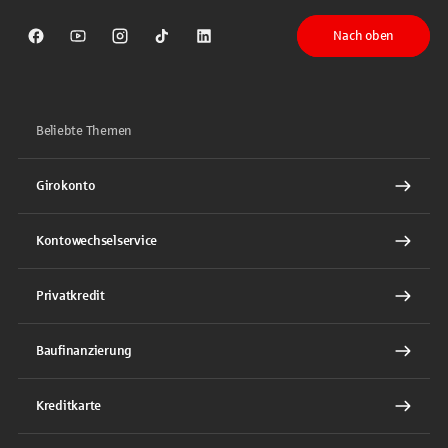
Nach oben
Sparkasse auf Facebook
Sparkasse auf Youtube
Sparkasse auf Instagram
Sparkasse auf TikTok
Sparkasse auf LinkedIn
Beliebte Themen
Girokonto
Kontowechselservice
Privatkredit
Baufinanzierung
Kreditkarte