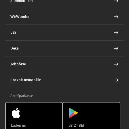
S-Immobilien
WirWunder
LBS
Deka
Jobbörse
Cockpit Immobilie
App Sparkasse
Laden im
JETZT BEI