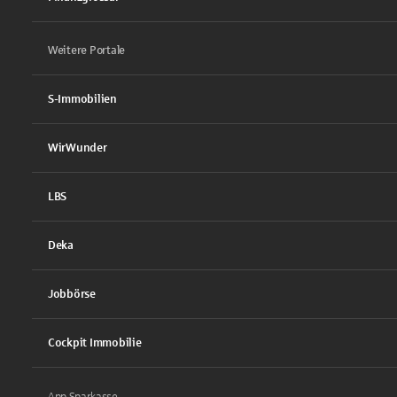
Weitere Portale
S-Immobilien
WirWunder
LBS
Deka
Jobbörse
Cockpit Immobilie
App Sparkasse