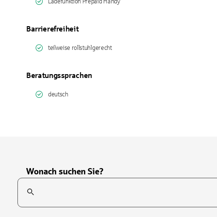
Ladefunktion Prepaid Handy
Barrierefreiheit
teilweise rollstuhlgerecht
Beratungssprachen
deutsch
Wonach suchen Sie?
Suchfeld
Tippen Sie, um nach Themen zu suchen. Verwenden Sie die Pfei