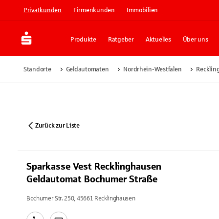
Privatkunden
Firmenkunden
Immobilien
Produkte
Ratgeber
Aktuelles
Über uns
Standorte
Geldautomaten
Nordrhein-Westfalen
Recklin
Zurück zur Liste
Sparkasse Vest Recklinghausen
Geldautomat Bochumer Straße
Bochumer Str. 250, 45661 Recklinghausen