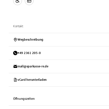
Kontakt
Wegbeschreibung
+
49
2361
205-0
mail@sparkasse-re.de
vCard herunterladen
Öffnungszeiten