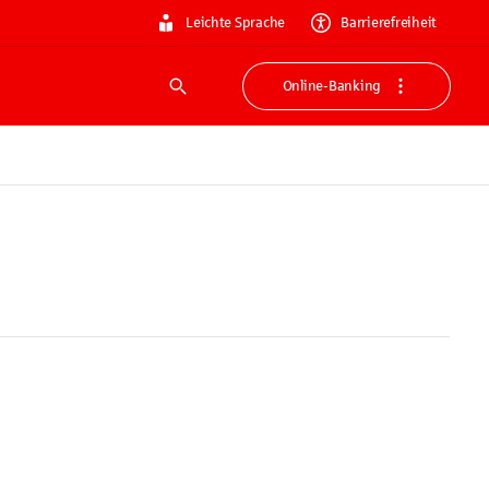
Leichte Sprache
Barrierefreiheit
Online-Banking
Suche