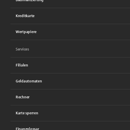
Kreditkarte
Wertpapiere
Services
Filialen
Geldautomaten
Rechner
Karte sperren
Finanzglossar