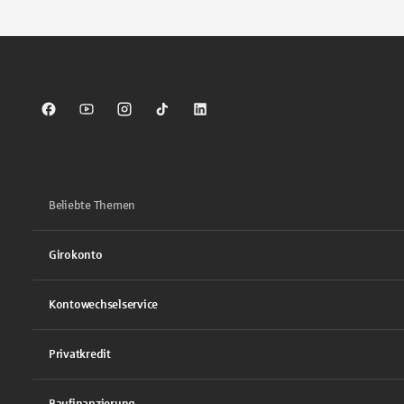
Sparkasse auf Facebook
Sparkasse auf Youtube
Sparkasse auf Instagram
Sparkasse auf TikTok
Sparkasse auf LinkedIn
Beliebte Themen
Girokonto
Kontowechselservice
Privatkredit
Baufinanzierung