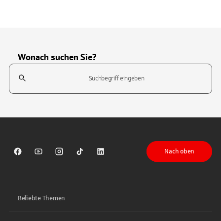
Wonach suchen Sie?
Suchfeld
Tippen Sie, um nach Themen zu suchen. Verwenden Sie die Pfeil-T
Nach oben
Sparkasse auf Facebook
Sparkasse auf Youtube
Sparkasse auf Instagram
Sparkasse auf TikTok
Sparkasse auf LinkedIn
Beliebte Themen