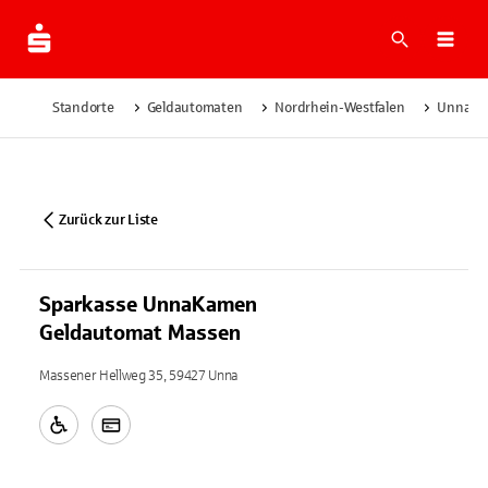
Suche
Navi
Standorte
Geldautomaten
Nordrhein-Westfalen
Unna
Zurück zur Liste
Sparkasse UnnaKamen
Geldautomat Massen
Massener Hellweg 35, 59427 Unna