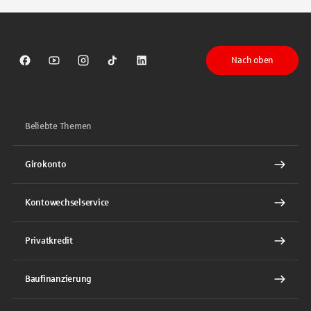
Nach oben
Sparkasse auf Facebook
Sparkasse auf Youtube
Sparkasse auf Instagram
Sparkasse auf TikTok
Sparkasse auf LinkedIn
Beliebte Themen
Girokonto
Kontowechselservice
Privatkredit
Baufinanzierung