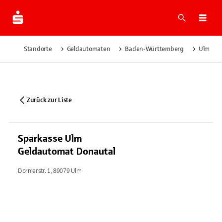
Suche
Navi
Standorte
Geldautomaten
Baden-Württemberg
Ulm
Zurück zur Liste
Sparkasse Ulm
Geldautomat Donautal
Dornierstr. 1, 89079 Ulm