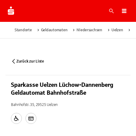
Suche
Navi
Standorte
Geldautomaten
Niedersachsen
Uelzen
S
Zurück zur Liste
Sparkasse Uelzen Lüchow-Dannenberg
Geldautomat Bahnhofstraße
Bahnhofstr. 35, 29525 Uelzen