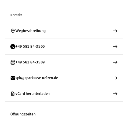
Kontakt
Wegbeschreibung
+
49
581
84-3500
+
49
581
84-3509
spk@sparkasse-uelzen.de
vCard herunterladen
Öffnungszeiten