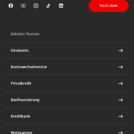
Nach oben
Sparkasse auf Facebook
Sparkasse auf Youtube
Sparkasse auf Instagram
Sparkasse auf TikTok
Sparkasse auf LinkedIn
Beliebte Themen
Girokonto
Kontowechselservice
Privatkredit
Baufinanzierung
Kreditkarte
Wertpapiere