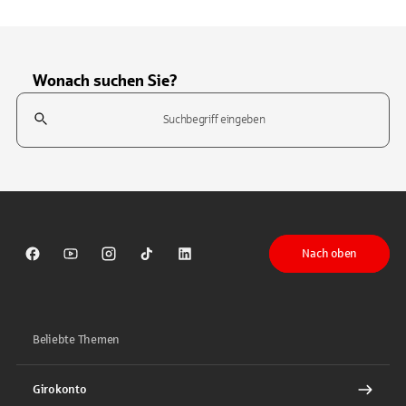
Wonach suchen Sie?
Suchfeld
Tippen Sie, um nach Themen zu suchen. Verwenden Sie die Pfeil-T
Nach oben
Sparkasse auf Facebook
Sparkasse auf Youtube
Sparkasse auf Instagram
Sparkasse auf TikTok
Sparkasse auf LinkedIn
Beliebte Themen
Girokonto