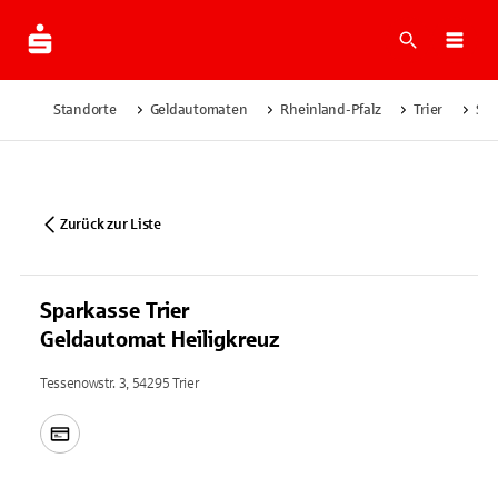
Suche
Navi
Standorte
Geldautomaten
Rheinland-Pfalz
Trier
Spa
Zurück zur Liste
Sparkasse Trier
Geldautomat Heiligkreuz
Tessenowstr. 3, 54295 Trier