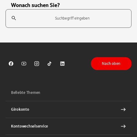
Wonach suchen Sie?
Suchfeld
Tippen Sie, um nach Themen zu suchen. Verwenden Sie die Pfeil-T
Nach oben
Sparkasse auf Facebook
Sparkasse auf Youtube
Sparkasse auf Instagram
Sparkasse auf TikTok
Sparkasse auf LinkedIn
Beliebte Themen
Girokonto
Kontowechselservice