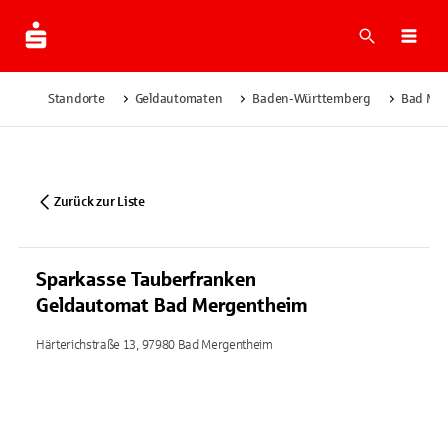
Suche
Navi
Standorte
Geldautomaten
Baden-Württemberg
Bad Me
Zurück zur Liste
Sparkasse Tauberfranken
Geldautomat Bad Mergentheim
Härterichstraße 13, 97980 Bad Mergentheim