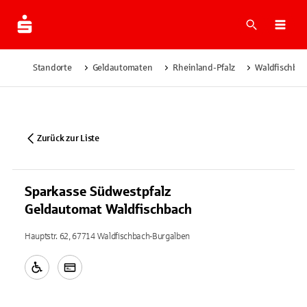
Suche
Navi
Standorte
Geldautomaten
Rheinland-Pfalz
Waldfischba
Zurück zur Liste
Sparkasse Südwestpfalz
Geldautomat Waldfischbach
Hauptstr. 62, 67714 Waldfischbach-Burgalben