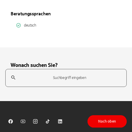
Beratungssprachen
deutsch
Wonach suchen Sie?
Suchfeld
Tippen Sie, um nach Themen zu suchen. Verwenden Sie die Pfeil-T
Nach oben
Sparkasse auf Facebook
Sparkasse auf Youtube
Sparkasse auf Instagram
Sparkasse auf TikTok
Sparkasse auf LinkedIn