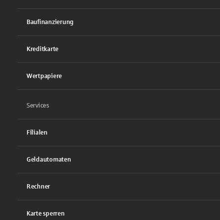
Baufinanzierung
Kreditkarte
Wertpapiere
Services
Filialen
Geldautomaten
Rechner
Karte sperren