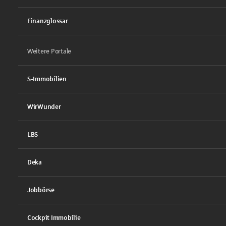
Finanzglossar
Weitere Portale
S-Immobilien
WirWunder
LBS
Deka
Jobbörse
Cockpit Immobilie