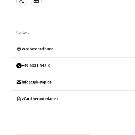
Kontakt
Wegbeschreibung
+
49
6331
542-0
info@spk-swp.de
vCard herunterladen