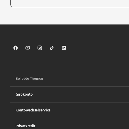
Tippen Sie, um nach Themen zu suchen. Verwenden Sie die Pfei
Sparkasse auf Facebook
Sparkasse auf Youtube
Sparkasse auf Instagram
Sparkasse auf TikTok
Sparkasse auf LinkedIn
Beliebte Themen
Girokonto
Kontowechselservice
Privatkredit