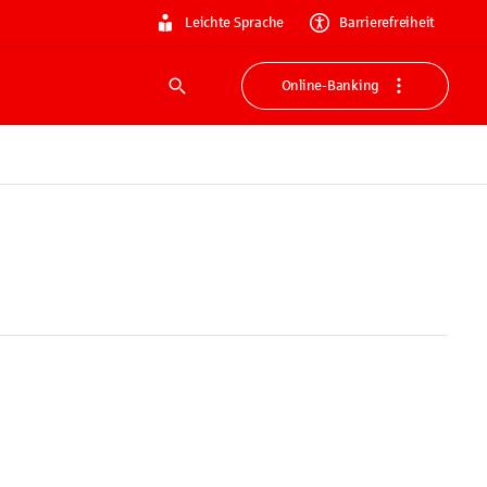
Leichte Sprache
Barrierefreiheit
Online-Banking
Suche