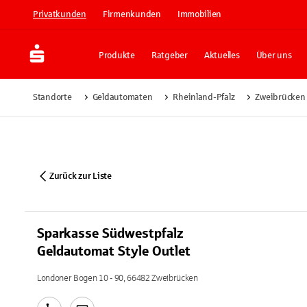
Privatkunden
Firmenkunden
Immobilien
Produkte
Ratgeber
Aktuelles
Über uns
Standorte
Geldautomaten
Rheinland-Pfalz
Zweibrücken
Zurück zur Liste
Sparkasse Südwestpfalz
Geldautomat Style Outlet
Londoner Bogen 10 - 90, 66482 Zweibrücken