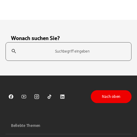
Wonach suchen Sie?
Suchfeld
Tippen Sie, um nach Themen zu suchen. Verwenden Sie die Pfeil-T
Nach oben
Sparkasse auf Facebook
Sparkasse auf Youtube
Sparkasse auf Instagram
Sparkasse auf TikTok
Sparkasse auf LinkedIn
Beliebte Themen