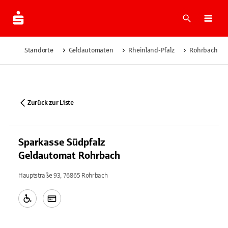
Suche
Navi
Standorte
Geldautomaten
Rheinland-Pfalz
Rohrbach
Zurück zur Liste
Sparkasse Südpfalz
Geldautomat Rohrbach
Hauptstraße 93, 76865 Rohrbach