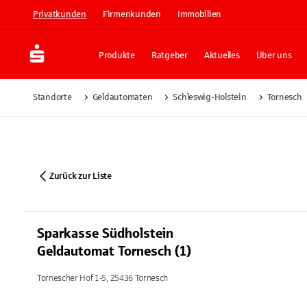
Privatkunden
Firmenkunden
Immobilien
Produkte
Ratgeber
Aktuelles
Über uns
Standorte
Geldautomaten
Schleswig-Holstein
Tornesch
Zurück zur Liste
Sparkasse Südholstein
Geldautomat Tornesch (1)
Tornescher Hof 1-5, 25436 Tornesch