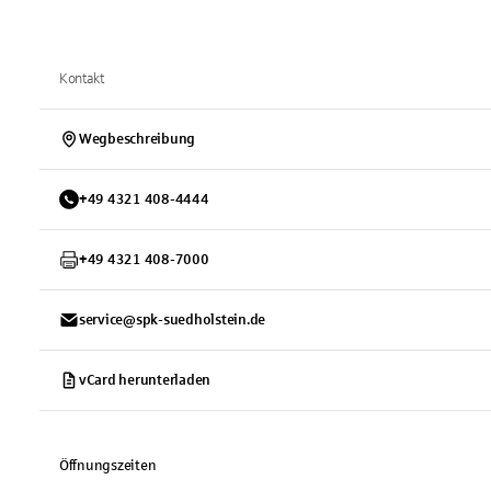
Kontakt
Wegbeschreibung
+
49
4321
408-4444
+
49
4321
408-7000
service@spk-suedholstein.de
vCard herunterladen
Öffnungszeiten