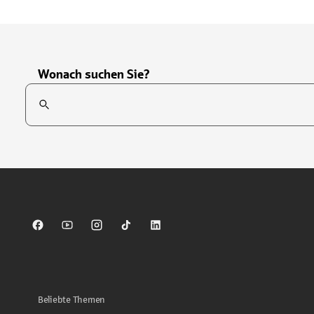
Wonach suchen Sie?
Suchfeld
Tippen Sie, um nach Themen zu suchen. Verwenden Sie die Pfei
Sparkasse auf Facebook
Sparkasse auf Youtube
Sparkasse auf Instagram
Sparkasse auf TikTok
Sparkasse auf LinkedIn
Beliebte Themen