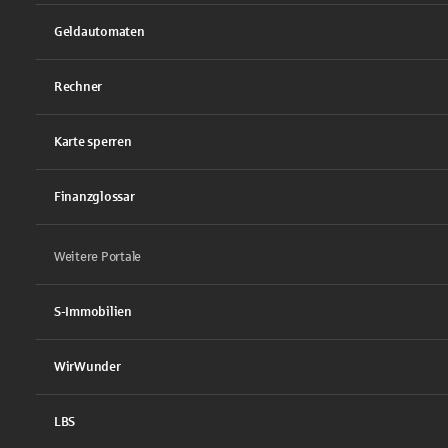
Geldautomaten
Rechner
Karte sperren
Finanzglossar
Weitere Portale
S-Immobilien
WirWunder
LBS