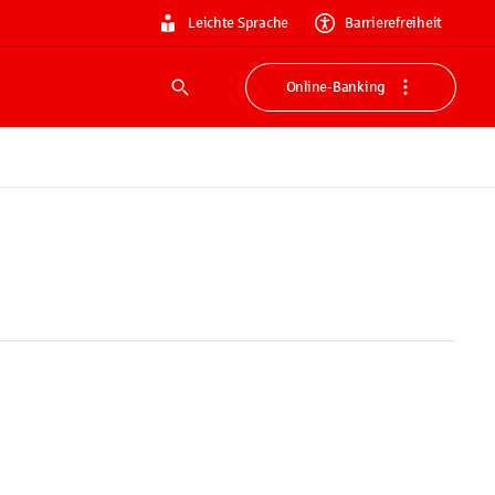
Leichte Sprache
Barrierefreiheit
Online-Banking
Suche