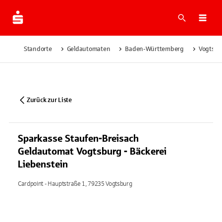
Suche
Navi
Standorte
Geldautomaten
Baden-Württemberg
Vogtsbu
Zurück zur Liste
Sparkasse Staufen-Breisach
Geldautomat Vogtsburg - Bäckerei
Liebenstein
Cardpoint - Hauptstraße 1, 79235 Vogtsburg