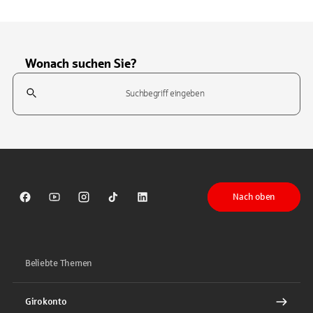
Wonach suchen Sie?
Suchfeld
Tippen Sie, um nach Themen zu suchen. Verwenden Sie die Pfeil-T
Nach oben
Sparkasse auf Facebook
Sparkasse auf Youtube
Sparkasse auf Instagram
Sparkasse auf TikTok
Sparkasse auf LinkedIn
Beliebte Themen
Girokonto