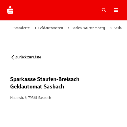
Suche
Navi
Standorte
Geldautomaten
Baden-Württemberg
Sasbac
Zurück zur Liste
Sparkasse Staufen-Breisach
Geldautomat Sasbach
Hauptstr. 6, 79361 Sasbach