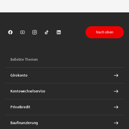
Tippen Sie, um nach Themen zu suchen. Verwenden Sie die Pfeil-T
Nach oben
Sparkasse auf Facebook
Sparkasse auf Youtube
Sparkasse auf Instagram
Sparkasse auf TikTok
Sparkasse auf LinkedIn
Beliebte Themen
Girokonto
Kontowechselservice
Privatkredit
Baufinanzierung